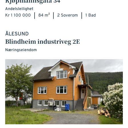
Kjøpmannsgata 34
Andelsleilighet
Kr 1 100 000
84 m²
2 Soverom
1 Bad
ÅLESUND
Blindheim industriveg 2E
Næringseiendom