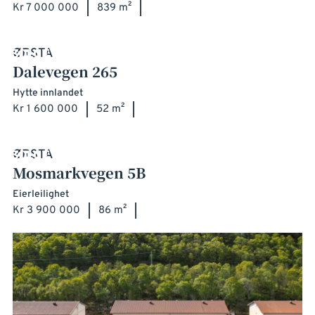
Kr 7 000 000
839 m²
ØRSTA
Dalevegen 265
Hytte innlandet
Kr 1 600 000
52 m²
ØRSTA
Mosmarkvegen 5B
Eierleilighet
Kr 3 900 000
86 m²