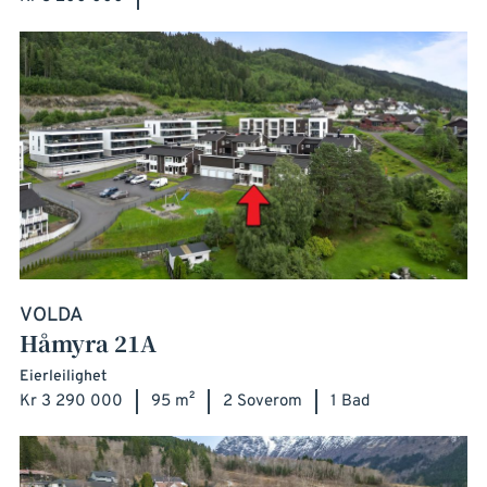
VOLDA
Håmyra 21A
Eierleilighet
Kr 3 290 000
95 m²
2 Soverom
1 Bad