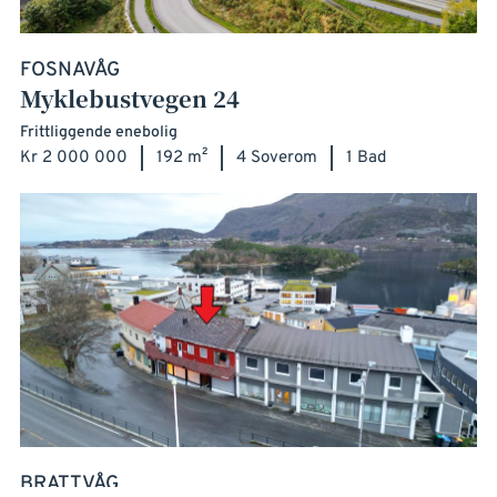
FOSNAVÅG
Myklebustvegen 24
Frittliggende enebolig
Kr 2 000 000
192 m²
4 Soverom
1 Bad
BRATTVÅG