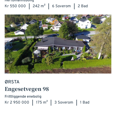
Hel tomannsbolig
Kr 550 000
242 m²
6 Soverom
2 Bad
ØRSTA
Engesetvegen 98
Frittliggende enebolig
Kr 2 950 000
175 m²
3 Soverom
1 Bad