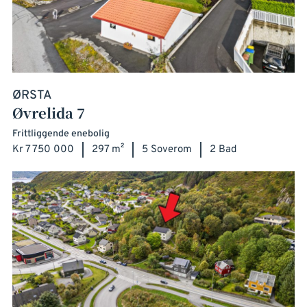
ØRSTA
Øvrelida 7
Frittliggende enebolig
Kr 7 750 000
297 m²
5 Soverom
2 Bad