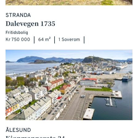
STRANDA
Dalevegen 1735
Fritidsbolig
Kr 750 000
64 m²
1 Soverom
ÅLESUND