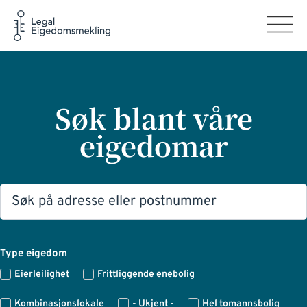
Søk blant våre
eigedomar
Type eigedom
Eierleilighet
Frittliggende enebolig
Kombinasjonslokale
- Ukjent -
Hel tomannsbolig