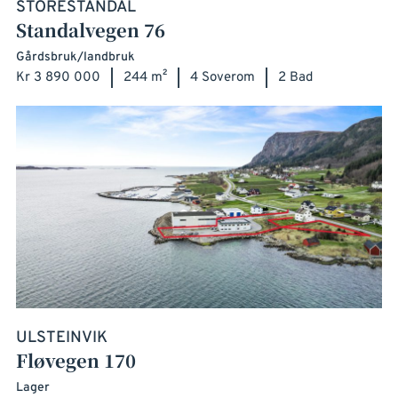
STORESTANDAL
Standalvegen 76
Gårdsbruk/landbruk
Kr 3 890 000
244 m²
4 Soverom
2 Bad
ULSTEINVIK
Fløvegen 170
Lager