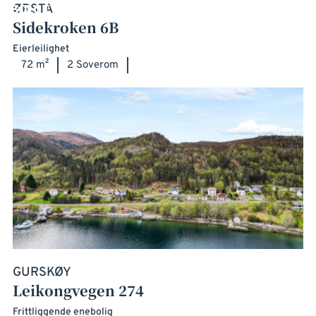
ØRSTA
Sidekroken 6B
Eierleilighet
72 m²
2 Soverom
GURSKØY
Leikongvegen 274
Frittliggende enebolig