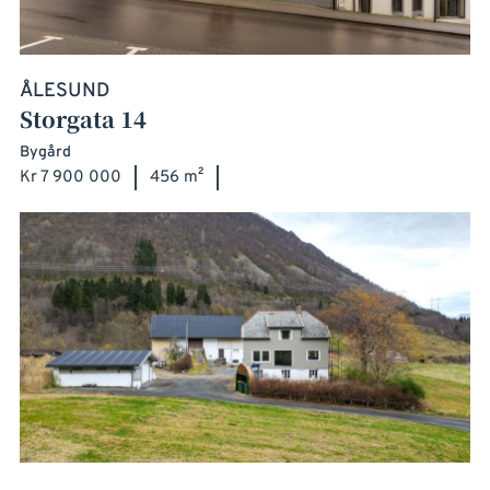
ÅLESUND
Storgata 14
Bygård
Kr 7 900 000
456 m²