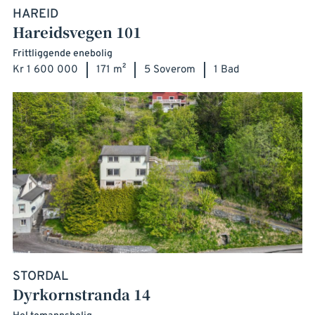
HAREID
Hareidsvegen 101
Frittliggende enebolig
Kr 1 600 000
171 m²
5 Soverom
1 Bad
STORDAL
Dyrkornstranda 14