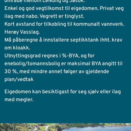
område mellom Leikong og Jøsok.
Enkel og god vegtilkomst til eigedomen. Privat veg
ilag med nabo. Vegrett er tinglyst.
Kort avstand for tilkobling til kommunalt vannverk.
Herøy Vasslag.
Må påberegne å innstallere septikktank ihht. krav
om kloakk.
Utnyttingsgrad regnes i %-BYA, og for
enebolig/tomannsbolig er maksimal BYA angitt til
30 %, med mindre annet følger av gjeldende
plan/vedtak
Eigedomen kan besiktigast for seg sjølv eller ilag
med megler.
Salgsoppgave