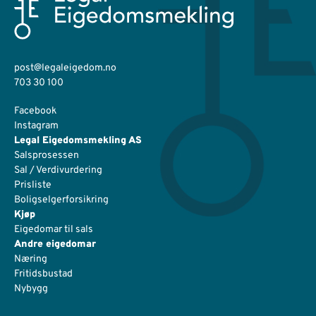
post@legaleigedom.no
703 30 100
Facebook
Instagram
Legal Eigedomsmekling AS
Salsprosessen
Sal / Verdivurdering
Prisliste
Boligselgerforsikring
Kjøp
Eigedomar til sals
Andre eigedomar
Næring
Fritidsbustad
Nybygg