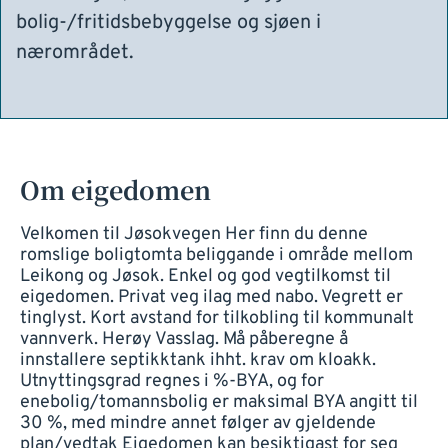
bolig-/fritidsbebyggelse og sjøen i
nærområdet.
Om eigedomen
Velkomen til Jøsokvegen Her finn du denne
romslige boligtomta beliggande i område mellom
Leikong og Jøsok. Enkel og god vegtilkomst til
eigedomen. Privat veg ilag med nabo. Vegrett er
tinglyst. Kort avstand for tilkobling til kommunalt
vannverk. Herøy Vasslag. Må påberegne å
innstallere septikktank ihht. krav om kloakk.
Utnyttingsgrad regnes i %-BYA, og for
enebolig/tomannsbolig er maksimal BYA angitt til
30 %, med mindre annet følger av gjeldende
plan/vedtak Eigedomen kan besiktigast for seg