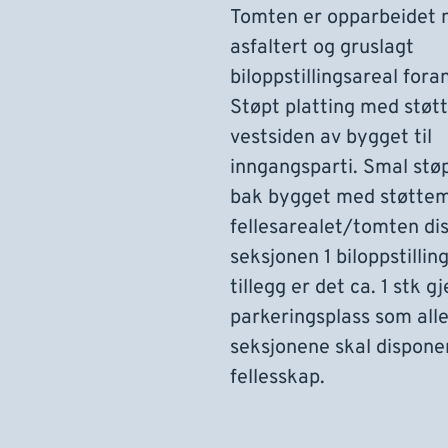
Tomten er opparbeidet 
asfaltert og gruslagt
biloppstillingsareal fora
Støpt platting med støt
vestsiden av bygget til
inngangsparti. Smal stø
bak bygget med støttem
fellesarealet/tomten di
seksjonen 1 biloppstilling
tillegg er det ca. 1 stk g
parkeringsplass som all
seksjonene skal disponer
fellesskap.