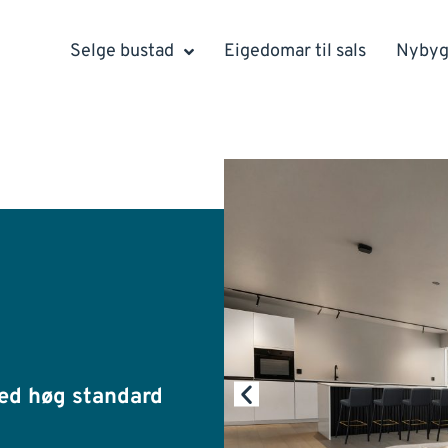
Selge bustad
Eigedomar til sals
Nyby
ed høg standard