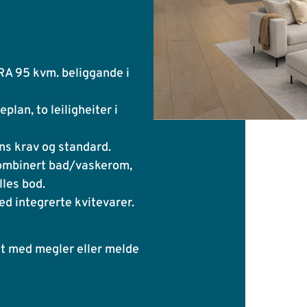
RA 95 kvm. beliggande i
lan, to leiligheiter i
ns krav og standard.
 kombinert bad/vaskerom,
lles bod.
d integrerte kvitevarer.
 med megler eller melde