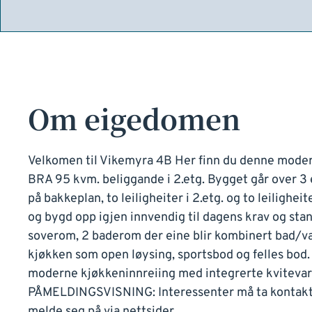
Om eigedomen
Velkomen til Vikemyra 4B Her finn du denne modern
BRA 95 kvm. beliggande i 2.etg. Bygget går over 3
på bakkeplan, to leiligheiter i 2.etg. og to leiligheit
og bygd opp igjen innvendig til dagens krav og stan
soverom, 2 baderom der eine blir kombinert bad/v
kjøkken som open løysing, sportsbod og felles bod.
moderne kjøkkeninnreiing med integrerte kvitevare
PÅMELDINGSVISNING: Interessenter må ta kontakt
melde seg på via nettsider.