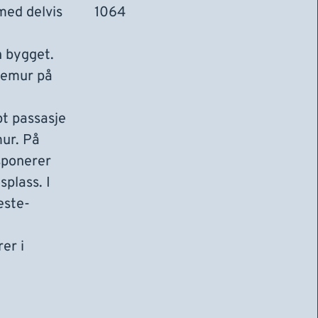
med delvis
1064
n bygget.
temur på
pt passasje
ur. På
sponerer
splass. I
jeste-
e
er i