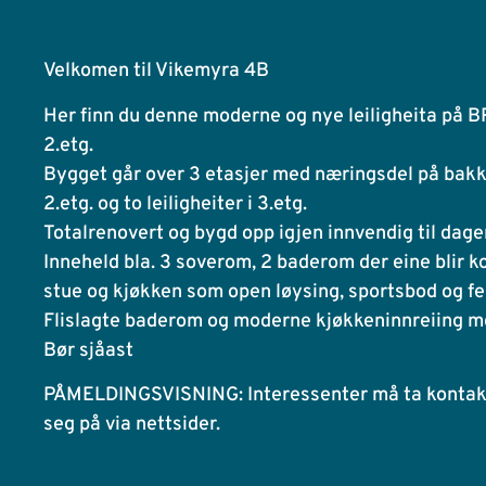
Kr5 100 000,-
Velkomen til Vikemyra 4B
Her finn du denne moderne og nye leiligheita på B
2.etg.
Bygget går over 3 etasjer med næringsdel på bakkep
2.etg. og to leiligheiter i 3.etg.
Totalrenovert og bygd opp igjen innvendig til dage
Inneheld bla. 3 soverom, 2 baderom der eine blir
stue og kjøkken som open løysing, sportsbod og fe
Flislagte baderom og moderne kjøkkeninnreiing me
Bør sjåast
PÅMELDINGSVISNING: Interessenter må ta kontakt
seg på via nettsider.