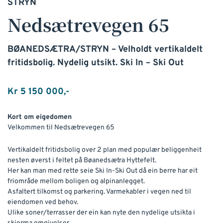
STRYN
Nedsætrevegen 65
BØANEDSÆTRA/STRYN – Velholdt vertikaldelt
fritidsbolig. Nydelig utsikt. Ski In – Ski Out
Kr 5 150 000,-
Kort om eigedomen
Velkommen til Nedsætrevegen 65
Vertikaldelt fritidsbolig over 2 plan med populær beliggenheit
nesten øverst i feltet på Bøanedsætra Hyttefelt.
Her kan man med rette seie Ski In-Ski Out då ein berre har eit
friområde mellom boligen og alpinanlegget.
Asfaltert tilkomst og parkering. Varmekabler i vegen ned til
eiendomen ved behov.
Ulike soner/terrasser der ein kan nyte den nydelige utsikta i