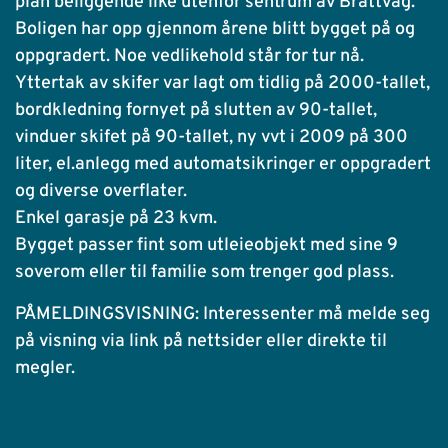
plan beliggende like utenfor sentrum av Brattvåg.
Boligen har opp gjennom årene blitt bygget på og
oppgradert. Noe vedlikehold står for tur nå.
Yttertak av skifer var lagt om tidlig på 2000-tallet,
bordkledning fornyet på slutten av 90-tallet,
vinduer skifet på 90-tallet, ny vvt i 2009 på 300
liter, el.anlegg med automatsikringer er oppgradert
og diverse overflater.
Enkel garasje på 23 kvm.
Bygget passer fint som utleieobjekt med sine 9
soverom eller til familie som trenger god plass.
PÅMELDINGSVISNING: Interessenter må melde seg
på visning via link på nettsider eller direkte til
megler.
Salgsoppgave